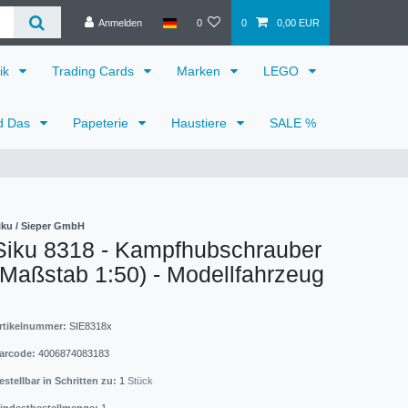
Anmelden
0
0
0,00 EUR
ik
Trading Cards
Marken
LEGO
d Das
Papeterie
Haustiere
SALE %
iku / Sieper GmbH
Siku 8318 - Kampfhubschrauber
(Maßstab 1:50) - Modellfahrzeug
rtikelnummer:
SIE8318x
arcode:
4006874083183
estellbar in Schritten zu:
1
Stück