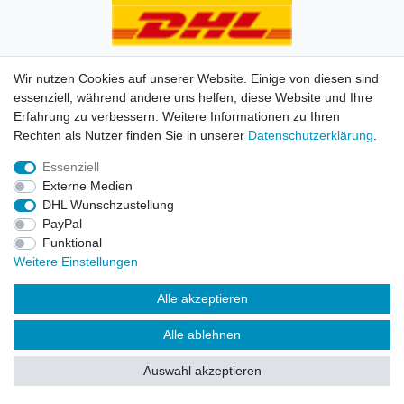
Wir nutzen Cookies auf unserer Website. Einige von diesen sind
essenziell, während andere uns helfen, diese Website und Ihre
Erfahrung zu verbessern. Weitere Informationen zu Ihren
Impressum
Daten­schutz­erklärung
AGB
Kontakt
Rechten als Nutzer finden Sie in unserer
Daten­schutz­erklärung
.
Essenziell
© Copyright 2026 | Alle Rechte vorbehalten. HL-
Externe Medien
Handelsgesellschaft mbH.
DHL Wunschzustellung
PayPal
Alle Markennamen, Warenzeichen sowie sämtliche
Funktional
Produktbilder und Beschreibungen sind Eigentum Ihrer
Weitere Einstellungen
rechtmäßigen Eigentümer und dienen hier nur der
Beschreibung.
Alle akzeptieren
Preise nur für registrierte Händler, ansonsten zeigt der
Alle ablehnen
Shop 0,00 €
Auswahl akzeptieren