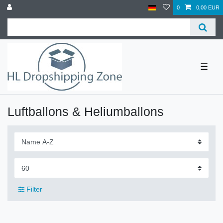
0
0,00 EUR
☰
Luftballons & Heliumballons
Filter