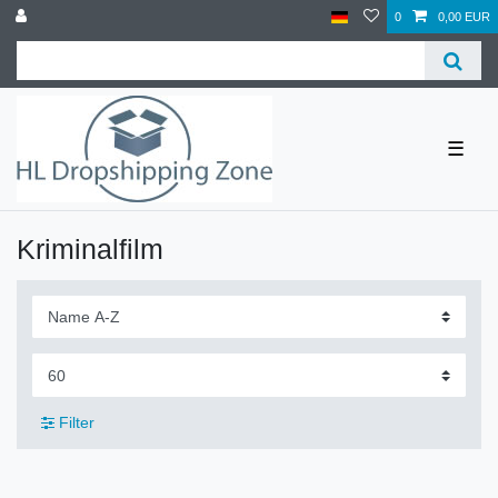
0
0,00 EUR
☰
Kriminalfilm
Filter