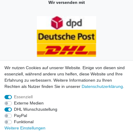
Wir versenden mit
Wir nutzen Cookies auf unserer Website. Einige von diesen sind
essenziell, während andere uns helfen, diese Website und Ihre
Erfahrung zu verbessern. Weitere Informationen zu Ihren
Impressum
Daten­schutz­erklärung
AGB
Kontakt
Rechten als Nutzer finden Sie in unserer
Daten­schutz­erklärung
.
Essenziell
© Copyright 2026 | Alle Rechte vorbehalten. HL-
Externe Medien
Handelsgesellschaft mbH.
DHL Wunschzustellung
PayPal
Alle Markennamen, Warenzeichen sowie sämtliche
Funktional
Produktbilder und Beschreibungen sind Eigentum Ihrer
Weitere Einstellungen
rechtmäßigen Eigentümer und dienen hier nur der