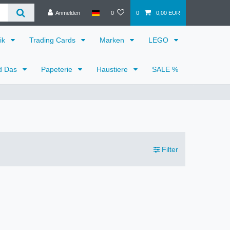
Anmelden
0
0
0,00 EUR
ik
Trading Cards
Marken
LEGO
d Das
Papeterie
Haustiere
SALE %
Filter