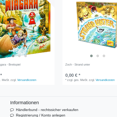
gara - Brettspiel
Zoch - Strand unter
 *
0,00 € *
s. MwSt.
zzgl.
Versandkosten
*
zzgl. ges. MwSt.
zzgl.
Versandkosten
Informationen
Händlerbund - rechtssicher verkaufen
Registrierung / Konto anlegen