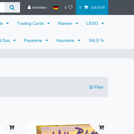
Anmelden
0
0
0,00 EUR
ik
Trading Cards
Marken
LEGO
d Das
Papeterie
Haustiere
SALE %
Filter