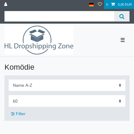
0
0,00 EUR
☰
Komödie
Filter