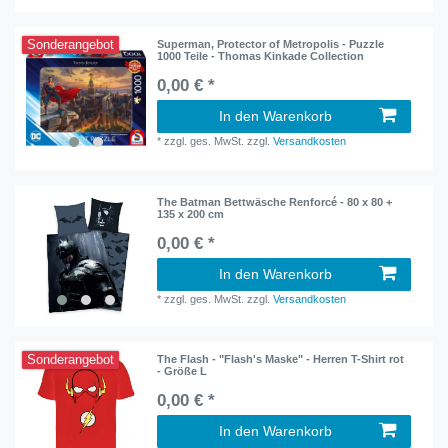
Sonderangebot
Superman, Protector of Metropolis - Puzzle
1000 Teile - Thomas Kinkade Collection
0,00 € *
In den Warenkorb
*
zzgl. ges. MwSt.
zzgl.
Versandkosten
The Batman Bettwäsche Renforcé - 80 x 80 +
135 x 200 cm
0,00 € *
In den Warenkorb
*
zzgl. ges. MwSt.
zzgl.
Versandkosten
Sonderangebot
The Flash - "Flash's Maske" - Herren T-Shirt rot
- Größe L
0,00 € *
In den Warenkorb