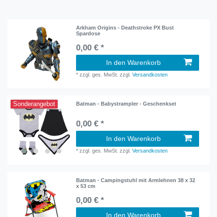
Arkham Origins - Deathstroke PX Bust
Spardose
0,00 € *
In den Warenkorb
*
zzgl. ges. MwSt.
zzgl.
Versandkosten
Sonderangebot
Batman - Babystrampler - Geschenkset
0,00 € *
In den Warenkorb
*
zzgl. ges. MwSt.
zzgl.
Versandkosten
Batman - Campingstuhl mit Armlehnen 38 x 32
x 53 cm
0,00 € *
In den Warenkorb