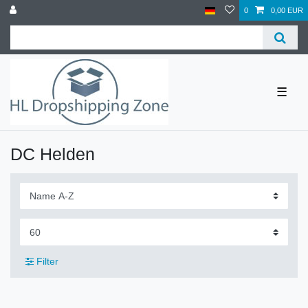
0
0,00 EUR
☰
DC Helden
Filter