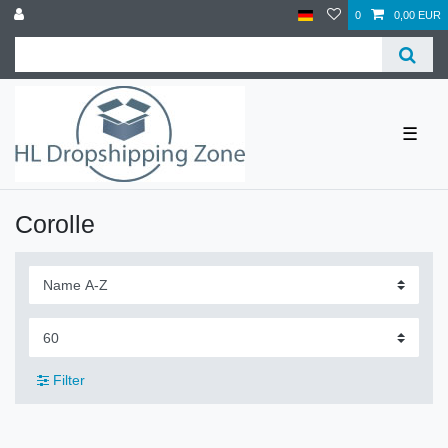
0
0,00 EUR
☰
Corolle
Filter