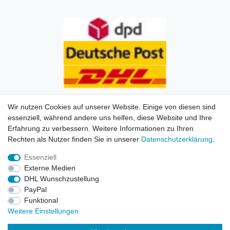
Wir nutzen Cookies auf unserer Website. Einige von diesen sind
essenziell, während andere uns helfen, diese Website und Ihre
Erfahrung zu verbessern. Weitere Informationen zu Ihren
Impressum
Daten­schutz­erklärung
AGB
Kontakt
Rechten als Nutzer finden Sie in unserer
Daten­schutz­erklärung
.
Essenziell
© Copyright 2026 | Alle Rechte vorbehalten. HL-
Externe Medien
Handelsgesellschaft mbH.
DHL Wunschzustellung
PayPal
Alle Markennamen, Warenzeichen sowie sämtliche
Funktional
Produktbilder und Beschreibungen sind Eigentum Ihrer
Weitere Einstellungen
rechtmäßigen Eigentümer und dienen hier nur der
Beschreibung.