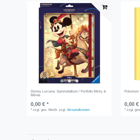
Disney Lorcana: Sammelalbum / Portfolio Micky &
Pokemon 
Minnie
0,00 € *
0,00 €
*
zzgl. ges. MwSt.
zzgl.
Versandkosten
*
zzgl. ge