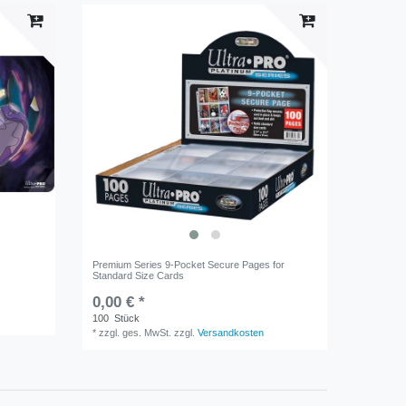
Premium Series 9-Pocket Secure Pages for
Standard Size Cards
0,00 € *
100
Stück
*
zzgl. ges. MwSt.
zzgl.
Versandkosten