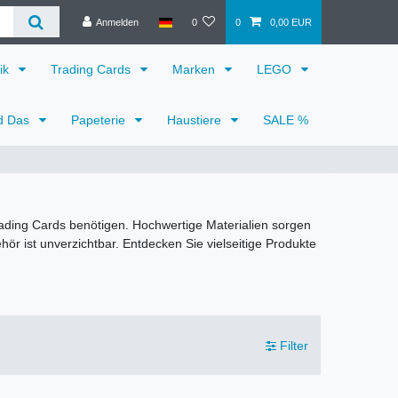
Anmelden
0
0
0,00 EUR
ik
Trading Cards
Marken
LEGO
d Das
Papeterie
Haustiere
SALE %
rading Cards benötigen. Hochwertige Materialien sorgen
ör ist unverzichtbar. Entdecken Sie vielseitige Produkte
Filter