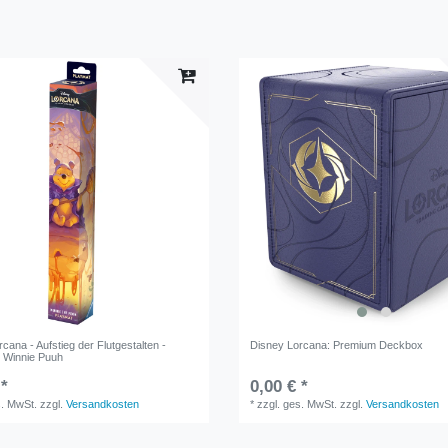
cana - Aufstieg der Flutgestalten -
Disney Lorcana: Premium Deckbox
e Winnie Puuh
 *
0,00 € *
s. MwSt.
zzgl.
Versandkosten
*
zzgl. ges. MwSt.
zzgl.
Versandkosten