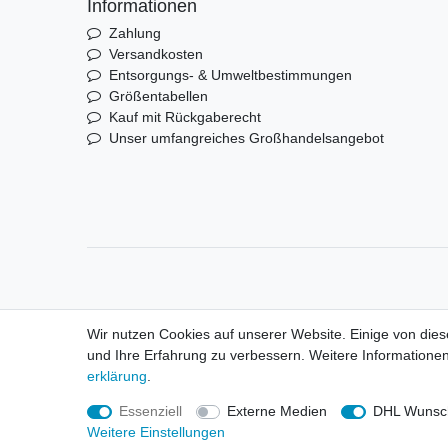
Informationen
Zahlung
Versandkosten
Entsorgungs- & Umweltbestimmungen
Größentabellen
Kauf mit Rückgaberecht
Unser umfangreiches Großhandelsangebot
Wir nutzen Cookies auf unserer Website. Einige von dies
und Ihre Erfahrung zu verbessern. Weitere Informationen
© Copyright 2026 | Alle Rechte vorbehalten. HL-Hand
erklärung
.
Alle Markennamen, Warenzeichen sowie sämtliche Pro
Essenziell
Externe Medien
DHL Wunsch
Weitere Einstellungen
Preise nur für registrierte Händler, ansonsten zeigt d