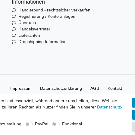
Informationen
Händlerbund - rechtssicher verkaufen
Registrierung / Konto anlegen
Über uns
Handelsvertreter
Lieferanten
Dropshipping Information
Impressum
Daten­schutz­erklärung
AGB
Kontakt
en sind essenziell, während andere uns helfen, diese Website
 zu Ihren Rechten als Nutzer finden Sie in unserer
Daten­schutz­
elsgesellschaft mbH.
duktbilder und Beschreibungen sind Eigentum Ihrer rechtmäßigen Eig
zustellung
PayPal
Funktional
er Shop 0,00 €