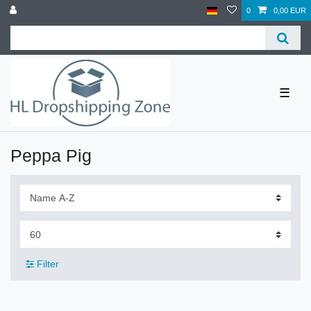
0
0,00 EUR
☰
Peppa Pig
Filter