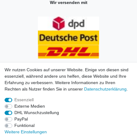
Wir versenden mit
Wir nutzen Cookies auf unserer Website. Einige von diesen sind
essenziell, während andere uns helfen, diese Website und Ihre
Erfahrung zu verbessern. Weitere Informationen zu Ihren
Impressum
Daten­schutz­erklärung
AGB
Kontakt
Rechten als Nutzer finden Sie in unserer
Daten­schutz­erklärung
.
Essenziell
© Copyright 2026 | Alle Rechte vorbehalten. HL-
Externe Medien
Handelsgesellschaft mbH.
DHL Wunschzustellung
PayPal
Alle Markennamen, Warenzeichen sowie sämtliche
Funktional
Produktbilder und Beschreibungen sind Eigentum Ihrer
Weitere Einstellungen
rechtmäßigen Eigentümer und dienen hier nur der