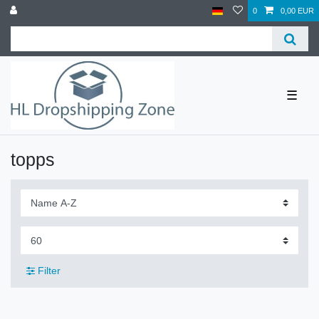
0
0,00 EUR
☰
topps
Filter