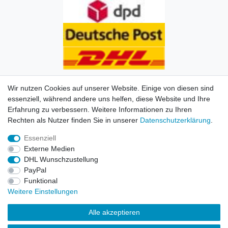
Wir nutzen Cookies auf unserer Website. Einige von diesen sind
essenziell, während andere uns helfen, diese Website und Ihre
Erfahrung zu verbessern. Weitere Informationen zu Ihren
Impressum
Daten­schutz­erklärung
AGB
Kontakt
Rechten als Nutzer finden Sie in unserer
Daten­schutz­erklärung
.
Essenziell
© Copyright 2026 | Alle Rechte vorbehalten. HL-
Externe Medien
Handelsgesellschaft mbH.
DHL Wunschzustellung
PayPal
Alle Markennamen, Warenzeichen sowie sämtliche
Funktional
Produktbilder und Beschreibungen sind Eigentum Ihrer
Weitere Einstellungen
rechtmäßigen Eigentümer und dienen hier nur der
Beschreibung.
Alle akzeptieren
Preise nur für registrierte Händler, ansonsten zeigt der