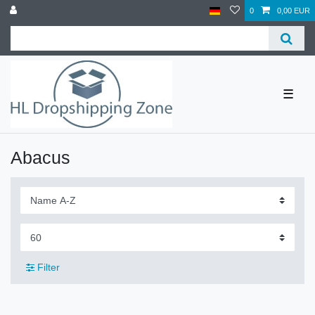
0
0,00 EUR
☰
Abacus
Filter