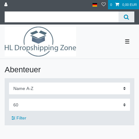
0
0,00 EUR
☰
Abenteuer
Filter