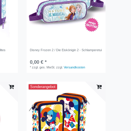
lltes
Disney Frozen 2 / Die Eiskönigin 2 - Schlamperetui
0,00 € *
*
zzgl. ges. MwSt.
zzgl.
Versandkosten
Sonderangebot