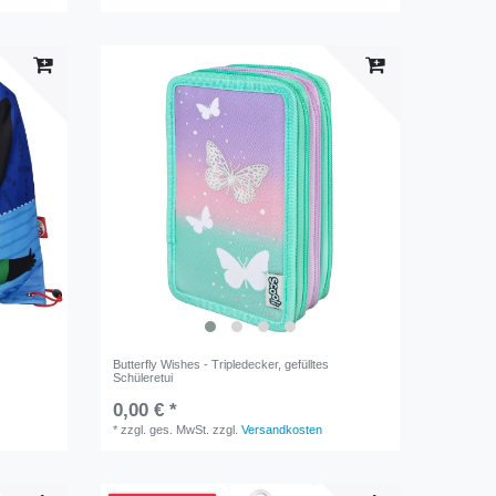
Butterfly Wishes - Tripledecker, gefülltes
Schüleretui
0,00 € *
*
zzgl. ges. MwSt.
zzgl.
Versandkosten