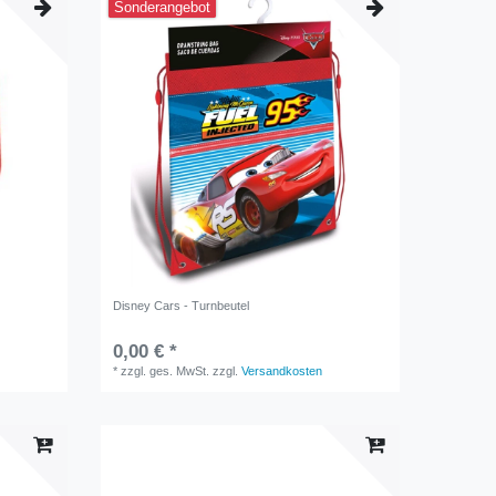
Sonderangebot
Disney Cars - Turnbeutel
0,00 € *
*
zzgl. ges. MwSt.
zzgl.
Versandkosten