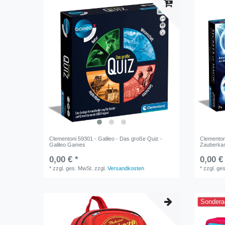
Clementoni 59301 - Galileo - Das große Quiz -
Clementon
Galileo Games
Zauberkas
0,00 € *
0,00 €
*
zzgl. ges. MwSt.
zzgl.
Versandkosten
*
zzgl. ge
Sondera