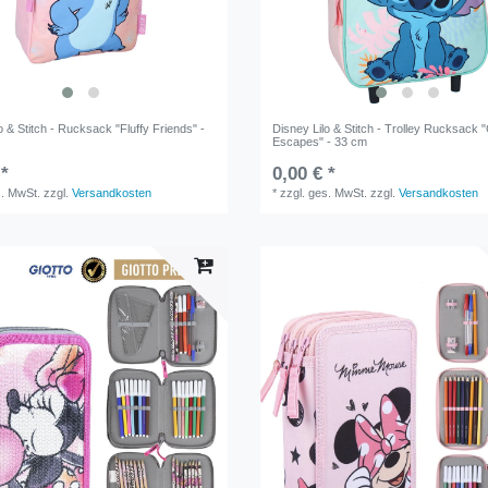
o & Stitch - Rucksack "Fluffy Friends" -
Disney Lilo & Stitch - Trolley Rucksack 
Escapes" - 33 cm
 *
0,00 € *
s. MwSt.
zzgl.
Versandkosten
*
zzgl. ges. MwSt.
zzgl.
Versandkosten