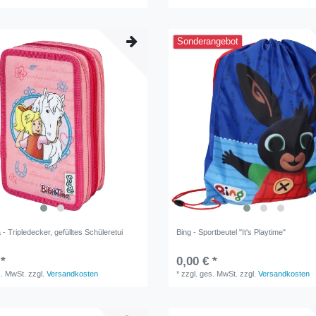
Sonderangebot
a - Tripledecker, gefülltes Schüleretui
Bing - Sportbeutel "It's Playtime"
 *
0,00 € *
s. MwSt.
zzgl.
Versandkosten
*
zzgl. ges. MwSt.
zzgl.
Versandkosten