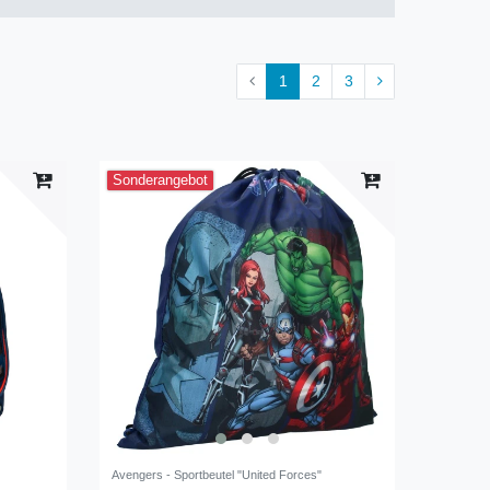
1
2
3
Sonderangebot
Avengers - Sportbeutel "United Forces"