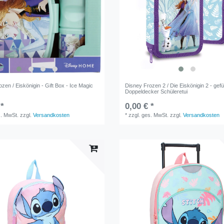
zen / Eiskönigin - Gift Box - Ice Magic
Disney Frozen 2 / Die Eiskönigin 2 - gefü
Doppeldecker Schüleretui
 *
0,00 € *
s. MwSt.
zzgl.
Versandkosten
*
zzgl. ges. MwSt.
zzgl.
Versandkosten