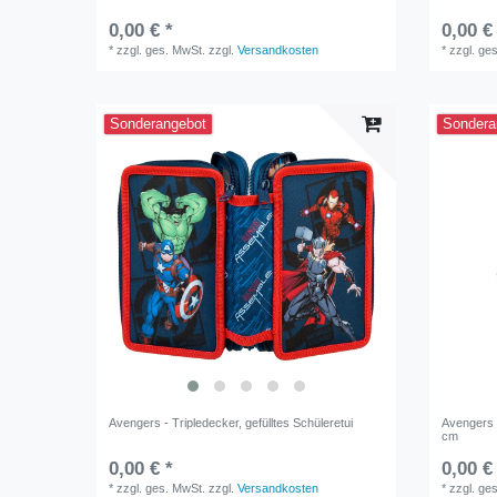
0,00 € *
0,00 €
*
zzgl. ges. MwSt.
zzgl.
Versandkosten
*
zzgl. ge
Sonderangebot
Sondera
Avengers - Tripledecker, gefülltes Schüleretui
Avengers 
cm
0,00 € *
0,00 €
*
zzgl. ges. MwSt.
zzgl.
Versandkosten
*
zzgl. ge