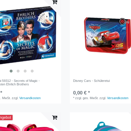
i 59312 - Secrets of Magic -
Disney Cars - Schüleretui
ten Ehrlich Brothers
 *
0,00 € *
s. MwSt.
zzgl.
Versandkosten
*
zzgl. ges. MwSt.
zzgl.
Versandkosten
ngebot