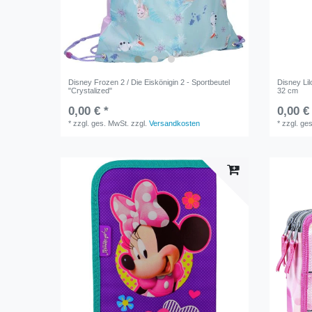
Disney Frozen 2 / Die Eiskönigin 2 - Sportbeutel
Disney Lil
"Crystalized"
32 cm
0,00 € *
0,00 €
*
zzgl. ges. MwSt.
zzgl.
Versandkosten
*
zzgl. ge