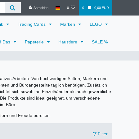
Anmelden
0
0
0,00 EUR
ik
Trading Cards
Marken
LEGO
d Das
Papeterie
Haustiere
SALE %
atives Arbeiten. Von hochwertigen Stiften, Markern und
enten und Büroangestellte täglich benötigen. Zusätzlich
ichtet sich sowohl an Einzelhändler als auch gewerbliche
 Die Produkte sind ideal geeignet, um verschiedene
im Büro.
htern und Freude bereiten.
Filter