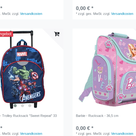
 *
0,00 € *
s. MwSt.
zzgl.
Versandkosten
*
zzgl. ges. MwSt.
zzgl.
Versandkosten
ngebot
- Trolley Rucksack "Sweet Repeat" 33
Barbie - Rucksack - 36,5 cm
 *
0,00 € *
s. MwSt.
zzgl.
Versandkosten
*
zzgl. ges. MwSt.
zzgl.
Versandkosten