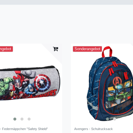
ngebot
Sonderangebot
- Federmäppchen "Safety Shield"
Avengers - Schulrucksack