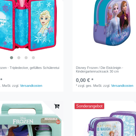
zen - Tripledecker, gefülltes Schüleretui
Disney Frozen / Die Eiskönigin -
Kindergartenrucksack 30 cm
 *
0,00 € *
s. MwSt.
zzgl.
Versandkosten
*
zzgl. ges. MwSt.
zzgl.
Versandkosten
Sonderangebot