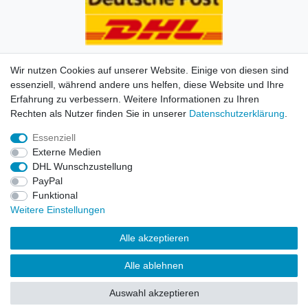
Wir nutzen Cookies auf unserer Website. Einige von diesen sind
essenziell, während andere uns helfen, diese Website und Ihre
Erfahrung zu verbessern. Weitere Informationen zu Ihren
Impressum
Daten­schutz­erklärung
AGB
Kontakt
Rechten als Nutzer finden Sie in unserer
Daten­schutz­erklärung
.
Essenziell
© Copyright 2026 | Alle Rechte vorbehalten. HL-
Externe Medien
Handelsgesellschaft mbH.
DHL Wunschzustellung
PayPal
Alle Markennamen, Warenzeichen sowie sämtliche
Funktional
Produktbilder und Beschreibungen sind Eigentum Ihrer
Weitere Einstellungen
rechtmäßigen Eigentümer und dienen hier nur der
Beschreibung.
Alle akzeptieren
Preise nur für registrierte Händler, ansonsten zeigt der
Alle ablehnen
Shop 0,00 €
Auswahl akzeptieren