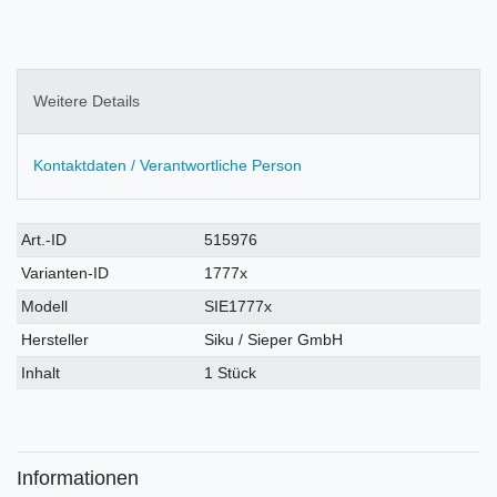
Weitere Details
Kontaktdaten / Verantwortliche Person
Technisches
Wert
Art.-ID
515976
Merkmal
Varianten-ID
1777x
Modell
SIE1777x
Hersteller
Siku / Sieper GmbH
Inhalt
1 Stück
Informationen