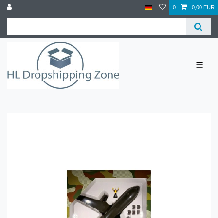
0
0,00 EUR
☰