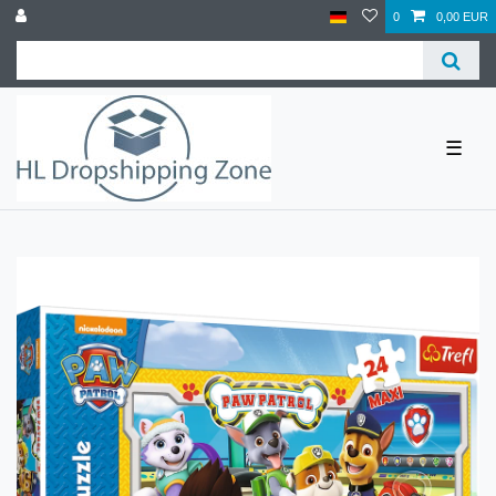
0
0,00 EUR
☰