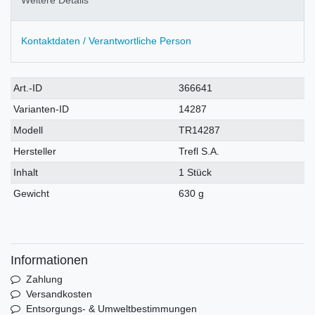
Weitere Details
Kontaktdaten / Verantwortliche Person
Technisches
Wert
Art.-ID
366641
Merkmal
Varianten-ID
14287
Modell
TR14287
Hersteller
Trefl S.A.
Inhalt
1 Stück
Gewicht
630 g
Informationen
Zahlung
Versandkosten
Entsorgungs- & Umweltbestimmungen