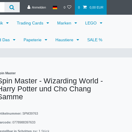
Anmelden
0
0
0,00 EUR
ik
Trading Cards
Marken
LEGO
d Das
Papeterie
Haustiere
SALE %
pin Master
Spin Master - Wizarding World -
Harry Potter und Cho Chang
Samme
rtikelnummer:
SPM39763
arcode:
0778988397633
estellbar in Schritten zu:
1
Stück