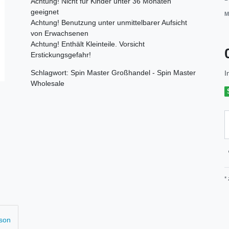
Achtung! Nicht für Kinder unter 36 Monaten
geeignet
M
Achtung! Benutzung unter unmittelbarer Aufsicht
von Erwachsenen
Achtung! Enthält Kleinteile. Vorsicht
Erstickungsgefahr!
Schlagwort: Spin Master Großhandel - Spin Master
I
Wholesale
*
rson