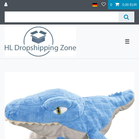
0
0,00 EUR
☰