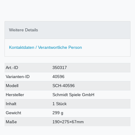
Weitere Details
Kontaktdaten / Verantwortliche Person
Technisches
Wert
Art.-ID
350317
Merkmal
Varianten-ID
40596
Modell
SCH-40596
Hersteller
Schmidt Spiele GmbH
Inhalt
1 Stück
Gewicht
299 g
Maße
190×275×67mm