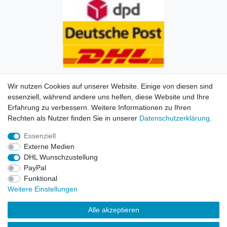
Wir nutzen Cookies auf unserer Website. Einige von diesen sind
essenziell, während andere uns helfen, diese Website und Ihre
Erfahrung zu verbessern. Weitere Informationen zu Ihren
Impressum
Daten­schutz­erklärung
AGB
Kontakt
Rechten als Nutzer finden Sie in unserer
Daten­schutz­erklärung
.
Essenziell
© Copyright 2026 | Alle Rechte vorbehalten. HL-
Externe Medien
Handelsgesellschaft mbH.
DHL Wunschzustellung
PayPal
Alle Markennamen, Warenzeichen sowie sämtliche
Funktional
Produktbilder und Beschreibungen sind Eigentum Ihrer
Weitere Einstellungen
rechtmäßigen Eigentümer und dienen hier nur der
Beschreibung.
Alle akzeptieren
Preise nur für registrierte Händler, ansonsten zeigt der