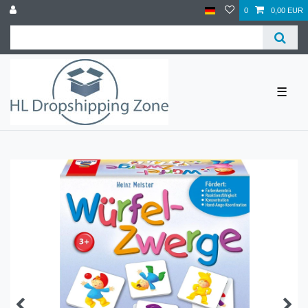
0
0,00 EUR
☰