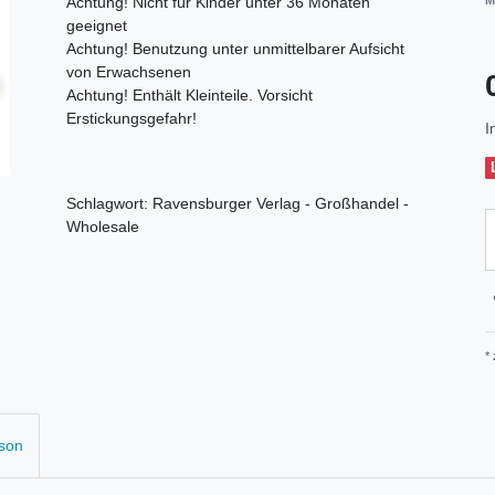
Achtung! Nicht für Kinder unter 36 Monaten
M
geeignet
Achtung! Benutzung unter unmittelbarer Aufsicht
von Erwachsenen
Achtung! Enthält Kleinteile. Vorsicht
Erstickungsgefahr!
I
Schlagwort: Ravensburger Verlag - Großhandel -
Wholesale
*
rson