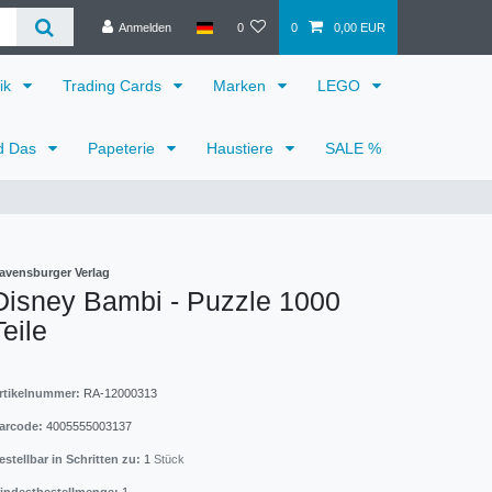
Anmelden
0
0
0,00 EUR
ik
Trading Cards
Marken
LEGO
d Das
Papeterie
Haustiere
SALE %
avensburger Verlag
Disney Bambi - Puzzle 1000
Teile
rtikelnummer:
RA-12000313
arcode:
4005555003137
estellbar in Schritten zu:
1
Stück