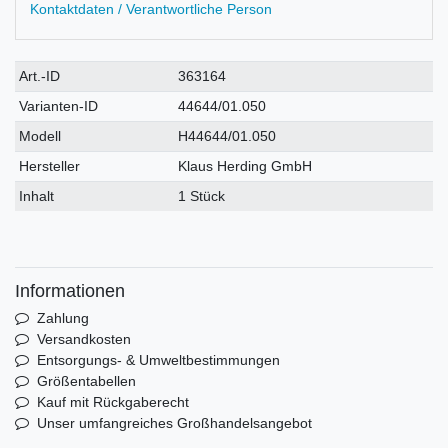
Kontaktdaten / Verantwortliche Person
Technisches
Wert
Art.-ID
363164
Merkmal
Varianten-ID
44644/01.050
Modell
H44644/01.050
Hersteller
Klaus Herding GmbH
Inhalt
1 Stück
Informationen
Zahlung
Versandkosten
Entsorgungs- & Umweltbestimmungen
Größentabellen
Kauf mit Rückgaberecht
Unser umfangreiches Großhandelsangebot