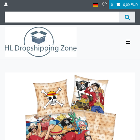
0
0,00 EUR
☰