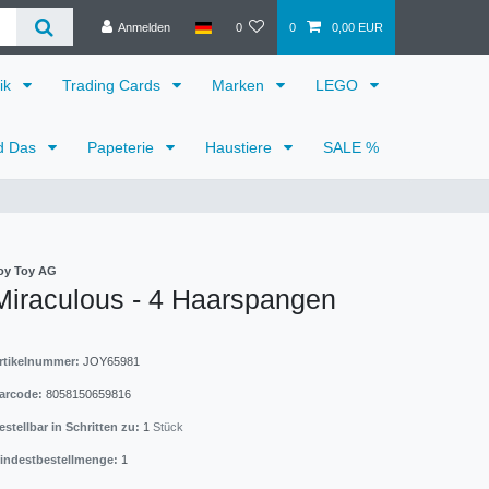
Anmelden
0
0
0,00 EUR
ik
Trading Cards
Marken
LEGO
d Das
Papeterie
Haustiere
SALE %
oy Toy AG
Miraculous - 4 Haarspangen
rtikelnummer:
JOY65981
arcode:
8058150659816
estellbar in Schritten zu:
1
Stück
indestbestellmenge:
1