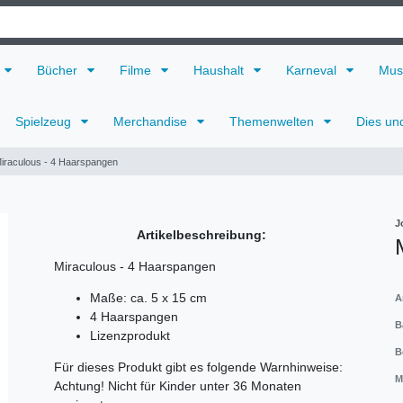
Bücher
Filme
Haushalt
Karneval
Mus
Spielzeug
Merchandise
Themenwelten
Dies un
iraculous - 4 Haarspangen
J
Artikelbeschreibung:
Miraculous - 4 Haarspangen
Maße: ca. 5 x 15 cm
A
4 Haarspangen
B
Lizenzprodukt
B
Für dieses Produkt gibt es folgende Warnhinweise:
M
Achtung! Nicht für Kinder unter 36 Monaten