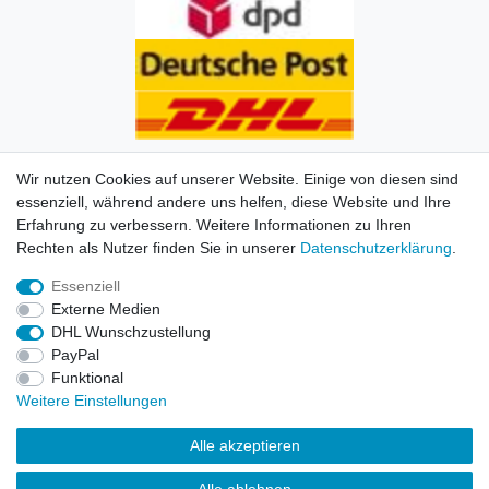
Wir nutzen Cookies auf unserer Website. Einige von diesen sind
essenziell, während andere uns helfen, diese Website und Ihre
Erfahrung zu verbessern. Weitere Informationen zu Ihren
Impressum
Daten­schutz­erklärung
AGB
Kontakt
Rechten als Nutzer finden Sie in unserer
Daten­schutz­erklärung
.
Essenziell
© Copyright 2026 | Alle Rechte vorbehalten. HL-
Externe Medien
Handelsgesellschaft mbH.
DHL Wunschzustellung
PayPal
Alle Markennamen, Warenzeichen sowie sämtliche
Funktional
Produktbilder und Beschreibungen sind Eigentum Ihrer
Weitere Einstellungen
rechtmäßigen Eigentümer und dienen hier nur der
Beschreibung.
Alle akzeptieren
Preise nur für registrierte Händler, ansonsten zeigt der