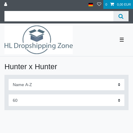
0
0,00 EUR
☰
Hunter x Hunter