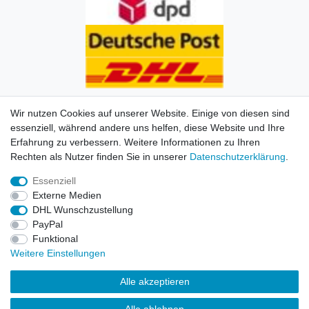
Wir nutzen Cookies auf unserer Website. Einige von diesen sind
essenziell, während andere uns helfen, diese Website und Ihre
Erfahrung zu verbessern. Weitere Informationen zu Ihren
Impressum
Daten­schutz­erklärung
AGB
Kontakt
Rechten als Nutzer finden Sie in unserer
Daten­schutz­erklärung
.
Essenziell
© Copyright 2026 | Alle Rechte vorbehalten. HL-
Externe Medien
Handelsgesellschaft mbH.
DHL Wunschzustellung
PayPal
Alle Markennamen, Warenzeichen sowie sämtliche
Funktional
Produktbilder und Beschreibungen sind Eigentum Ihrer
Weitere Einstellungen
rechtmäßigen Eigentümer und dienen hier nur der
Beschreibung.
Alle akzeptieren
Preise nur für registrierte Händler, ansonsten zeigt der