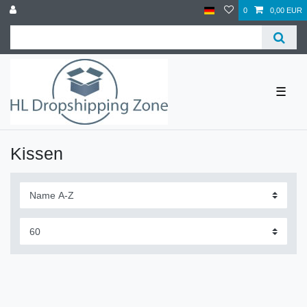
0
0,00 EUR
☰
Kissen