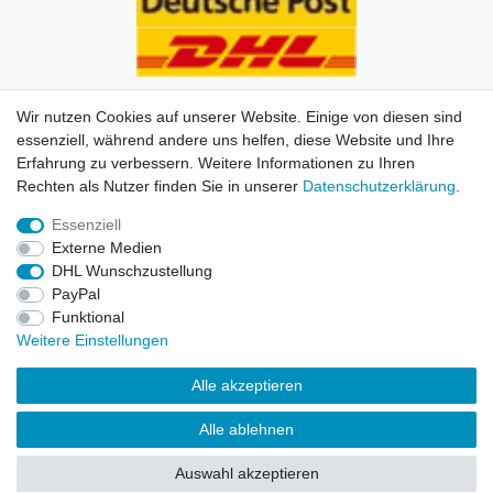
Wir nutzen Cookies auf unserer Website. Einige von diesen sind
essenziell, während andere uns helfen, diese Website und Ihre
Erfahrung zu verbessern. Weitere Informationen zu Ihren
Impressum
Daten­schutz­erklärung
AGB
Kontakt
Rechten als Nutzer finden Sie in unserer
Daten­schutz­erklärung
.
Essenziell
© Copyright 2026 | Alle Rechte vorbehalten. HL-
Externe Medien
Handelsgesellschaft mbH.
DHL Wunschzustellung
PayPal
Alle Markennamen, Warenzeichen sowie sämtliche
Funktional
Produktbilder und Beschreibungen sind Eigentum Ihrer
Weitere Einstellungen
rechtmäßigen Eigentümer und dienen hier nur der
Beschreibung.
Alle akzeptieren
Preise nur für registrierte Händler, ansonsten zeigt der
Alle ablehnen
Shop 0,00 €
Auswahl akzeptieren