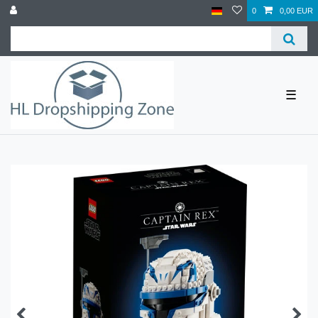
0
0,00 EUR
☰