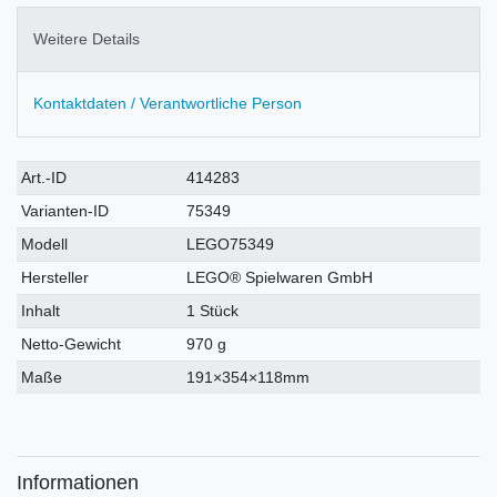
Weitere Details
Kontaktdaten / Verantwortliche Person
Technisches
Wert
Art.-ID
414283
Merkmal
Varianten-ID
75349
Modell
LEGO75349
Hersteller
LEGO® Spielwaren GmbH
Inhalt
1 Stück
Netto-Gewicht
970 g
Maße
191×354×118mm
Informationen