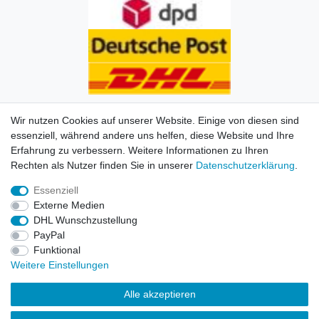
Wir nutzen Cookies auf unserer Website. Einige von diesen sind
essenziell, während andere uns helfen, diese Website und Ihre
Erfahrung zu verbessern. Weitere Informationen zu Ihren
Impressum
Daten­schutz­erklärung
AGB
Kontakt
Rechten als Nutzer finden Sie in unserer
Daten­schutz­erklärung
.
Essenziell
© Copyright 2026 | Alle Rechte vorbehalten. HL-
Externe Medien
Handelsgesellschaft mbH.
DHL Wunschzustellung
PayPal
Alle Markennamen, Warenzeichen sowie sämtliche
Funktional
Produktbilder und Beschreibungen sind Eigentum Ihrer
Weitere Einstellungen
rechtmäßigen Eigentümer und dienen hier nur der
Beschreibung.
Alle akzeptieren
Preise nur für registrierte Händler, ansonsten zeigt der