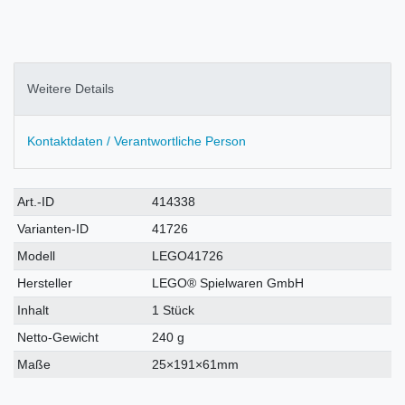
Weitere Details
Kontaktdaten / Verantwortliche Person
Technisches
Wert
Art.-ID
414338
Merkmal
Varianten-ID
41726
Modell
LEGO41726
Hersteller
LEGO® Spielwaren GmbH
Inhalt
1 Stück
Netto-Gewicht
240 g
Maße
25×191×61mm