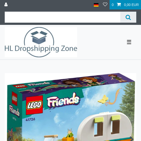
0
0,00 EUR
☰