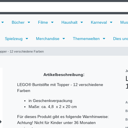
Bücher
Filme
Haushalt
Karneval
Mus
Spielzeug
Merchandise
Themenwelten
Dies un
opper - 12 verschiedene Farben
J
Artikelbeschreibung:
LEGO® Buntstifte mit Topper - 12 verschiedene
Farben
in Geschenkverpackung
A
Maße: ca. 4,8 x 2 x 20 cm
B
Für dieses Produkt gibt es folgende Warnhinweise:
B
Achtung! Nicht für Kinder unter 36 Monaten