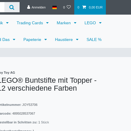
Anmelden
0
0
0,00 EUR
ik
Trading Cards
Marken
LEGO
d Das
Papeterie
Haustiere
SALE %
oy Toy AG
LEGO® Buntstifte mit Topper -
12 verschiedene Farben
rtikelnummer:
JOY53706
arcode:
4895028537067
estellbar in Schritten zu:
1
Stück