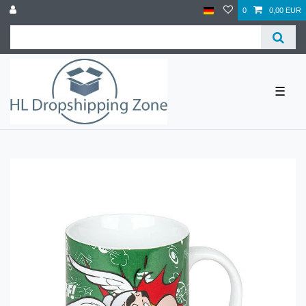
0
0,00 EUR
☰