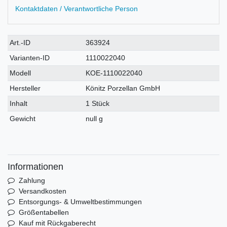
Kontaktdaten / Verantwortliche Person
Technisches
Wert
Art.-ID
363924
Merkmal
Varianten-ID
1110022040
Modell
KOE-1110022040
Hersteller
Könitz Porzellan GmbH
Inhalt
1 Stück
Gewicht
null g
Informationen
Zahlung
Versandkosten
Entsorgungs- & Umweltbestimmungen
Größentabellen
Kauf mit Rückgaberecht