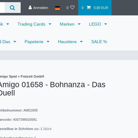
Anmelden
0
0
0,00 EUR
ik
Trading Cards
Marken
LEGO
d Das
Papeterie
Haustiere
SALE %
migo Spiel + Freizeit GmbH
Amigo 01658 - Bohnanza - Das
Duell
rtikelnummer:
AM01658
arcode:
4007396016581
estellbar in Schritten zu:
1
Stück