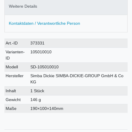
Weitere Details
Kontaktdaten / Verantwortliche Person
Technisches
Wert
Art.-ID
373331
Merkmal
Varianten-
105010010
ID
Modell
SD-105010010
Hersteller
Simba Dickie SIMBA-DICKIE-GROUP GmbH & Co
KG
Inhalt
1 Stück
Gewicht
146 g
Maße
190×100×140mm