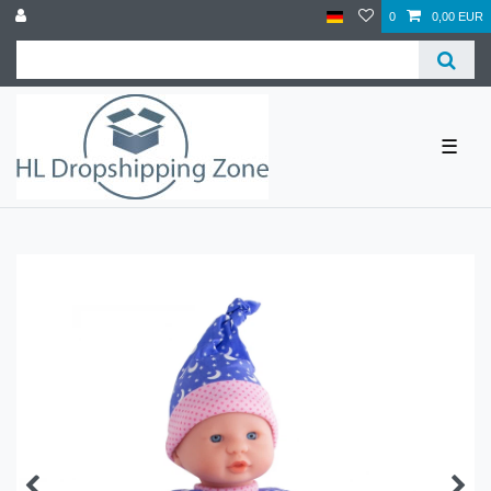
0
0,00 EUR
☰