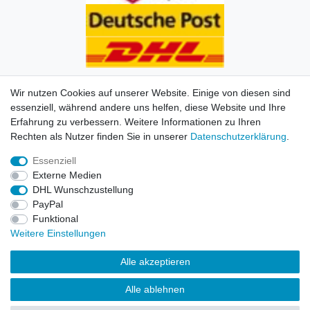
Wir nutzen Cookies auf unserer Website. Einige von diesen sind
essenziell, während andere uns helfen, diese Website und Ihre
Erfahrung zu verbessern. Weitere Informationen zu Ihren
Impressum
Daten­schutz­erklärung
AGB
Kontakt
Rechten als Nutzer finden Sie in unserer
Daten­schutz­erklärung
.
Essenziell
© Copyright 2026 | Alle Rechte vorbehalten. HL-
Externe Medien
Handelsgesellschaft mbH.
DHL Wunschzustellung
PayPal
Alle Markennamen, Warenzeichen sowie sämtliche
Funktional
Produktbilder und Beschreibungen sind Eigentum Ihrer
Weitere Einstellungen
rechtmäßigen Eigentümer und dienen hier nur der
Beschreibung.
Alle akzeptieren
Preise nur für registrierte Händler, ansonsten zeigt der
Alle ablehnen
Shop 0,00 €