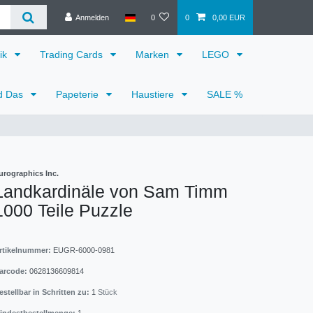
Anmelden
0
0
0,00 EUR
ik
Trading Cards
Marken
LEGO
d Das
Papeterie
Haustiere
SALE %
urographics Inc.
Landkardinäle von Sam Timm
1000 Teile Puzzle
rtikelnummer:
EUGR-6000-0981
arcode:
0628136609814
estellbar in Schritten zu:
1
Stück