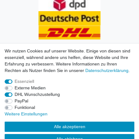
Wir nutzen Cookies auf unserer Website. Einige von diesen sind
essenziell, während andere uns helfen, diese Website und Ihre
Erfahrung zu verbessern. Weitere Informationen zu Ihren
Impressum
Daten­schutz­erklärung
AGB
Kontakt
Rechten als Nutzer finden Sie in unserer
Daten­schutz­erklärung
.
Essenziell
© Copyright 2026 | Alle Rechte vorbehalten. HL-
Externe Medien
Handelsgesellschaft mbH.
DHL Wunschzustellung
PayPal
Alle Markennamen, Warenzeichen sowie sämtliche
Funktional
Produktbilder und Beschreibungen sind Eigentum Ihrer
Weitere Einstellungen
rechtmäßigen Eigentümer und dienen hier nur der
Beschreibung.
Alle akzeptieren
Preise nur für registrierte Händler, ansonsten zeigt der