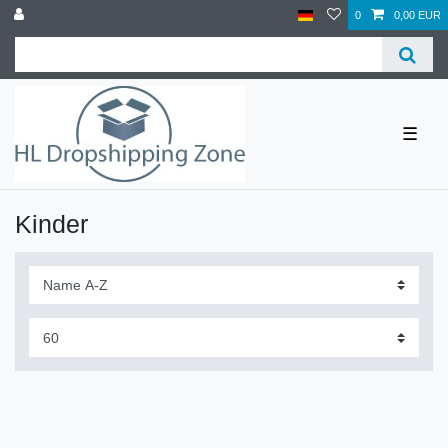
0
0,00 EUR
☰
Kinder