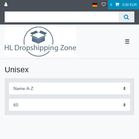
0
0,00 EUR
☰
Unisex