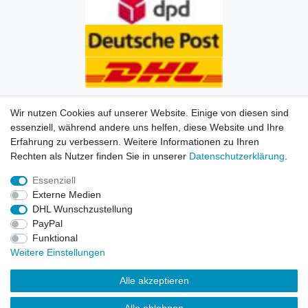
Wir nutzen Cookies auf unserer Website. Einige von diesen sind
essenziell, während andere uns helfen, diese Website und Ihre
Erfahrung zu verbessern. Weitere Informationen zu Ihren
Impressum
Daten­schutz­erklärung
AGB
Kontakt
Rechten als Nutzer finden Sie in unserer
Daten­schutz­erklärung
.
Essenziell
© Copyright 2026 | Alle Rechte vorbehalten. HL-
Externe Medien
Handelsgesellschaft mbH.
DHL Wunschzustellung
PayPal
Alle Markennamen, Warenzeichen sowie sämtliche
Funktional
Produktbilder und Beschreibungen sind Eigentum Ihrer
Weitere Einstellungen
rechtmäßigen Eigentümer und dienen hier nur der
Beschreibung.
Alle akzeptieren
Preise nur für registrierte Händler, ansonsten zeigt der