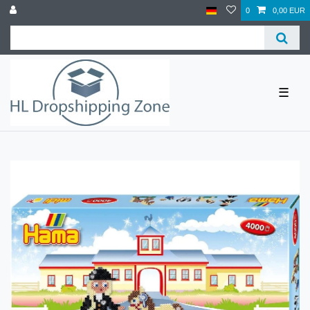
0
0,00 EUR
☰