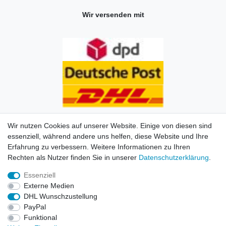
Wir versenden mit
Wir nutzen Cookies auf unserer Website. Einige von diesen sind
essenziell, während andere uns helfen, diese Website und Ihre
Erfahrung zu verbessern. Weitere Informationen zu Ihren
Impressum
Daten­schutz­erklärung
AGB
Kontakt
Rechten als Nutzer finden Sie in unserer
Daten­schutz­erklärung
.
Essenziell
© Copyright 2026 | Alle Rechte vorbehalten. HL-
Externe Medien
Handelsgesellschaft mbH.
DHL Wunschzustellung
PayPal
Alle Markennamen, Warenzeichen sowie sämtliche
Funktional
Produktbilder und Beschreibungen sind Eigentum Ihrer