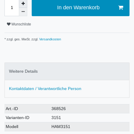
In den Warenkorb
Wunschliste
* zzgl. ges. MwSt. zzgl.
Versandkosten
Weitere Details
Kontaktdaten / Verantwortliche Person
Technisches
Wert
Art.-ID
368526
Merkmal
Varianten-ID
3151
Modell
HAM3151