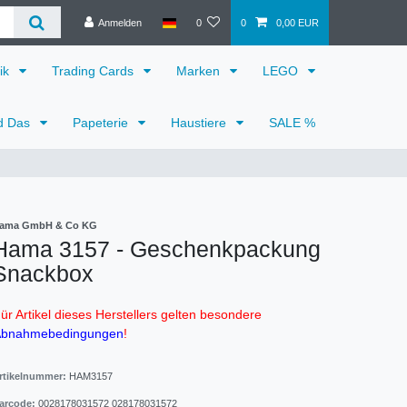
Anmelden
0
0
0,00 EUR
ik
Trading Cards
Marken
LEGO
d Das
Papeterie
Haustiere
SALE %
ama GmbH & Co KG
Hama 3157 - Geschenkpackung
Snackbox
ür Artikel dieses Herstellers gelten besondere
bnahmebedingungen
!
rtikelnummer:
HAM3157
arcode:
0028178031572
028178031572