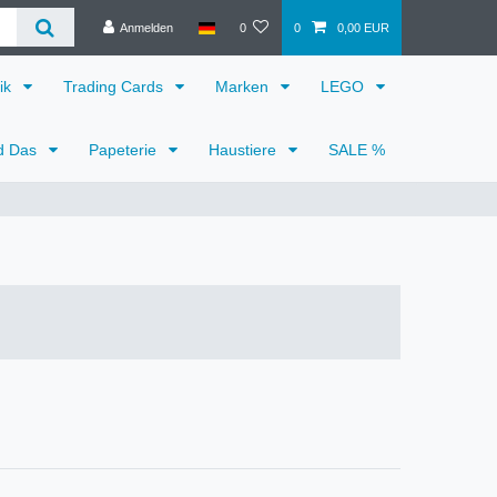
Anmelden
0
0
0,00 EUR
ik
Trading Cards
Marken
LEGO
d Das
Papeterie
Haustiere
SALE %