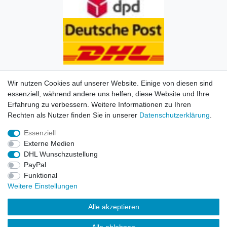
Wir nutzen Cookies auf unserer Website. Einige von diesen sind
essenziell, während andere uns helfen, diese Website und Ihre
Erfahrung zu verbessern. Weitere Informationen zu Ihren
Impressum
Daten­schutz­erklärung
AGB
Kontakt
Rechten als Nutzer finden Sie in unserer
Daten­schutz­erklärung
.
Essenziell
© Copyright 2026 | Alle Rechte vorbehalten. HL-
Externe Medien
Handelsgesellschaft mbH.
DHL Wunschzustellung
PayPal
Alle Markennamen, Warenzeichen sowie sämtliche
Funktional
Produktbilder und Beschreibungen sind Eigentum Ihrer
Weitere Einstellungen
rechtmäßigen Eigentümer und dienen hier nur der
Beschreibung.
Alle akzeptieren
Preise nur für registrierte Händler, ansonsten zeigt der