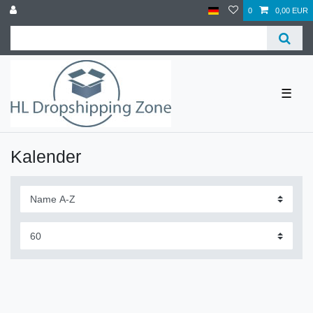
0
0,00 EUR
☰
Kalender