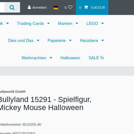
Anmelden
0
0
0,00 EUR
ik
Trading Cards
Marken
LEGO
Dies und Das
Papeterie
Haustiere
Weihnachten
Halloween
SALE %
ullyworld GmbH
Bullyland 15291 - Spielfigur,
Mickey Mouse Halloween
rtikelnummer:
BU15291-AV
arcode:
4007176152911