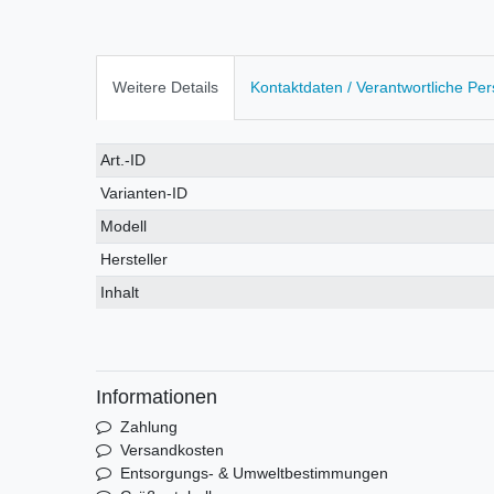
Weitere Details
Kontaktdaten / Verantwortliche Pe
Technisches
Wert
Art.-ID
Merkmal
Varianten-ID
Modell
Hersteller
Inhalt
Informationen
Zahlung
Versandkosten
Entsorgungs- & Umweltbestimmungen