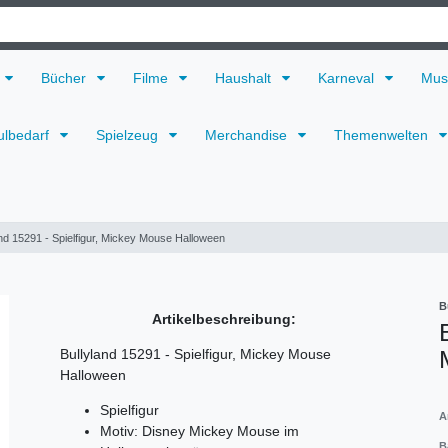
Bücher
Filme
Haushalt
Karneval
Mus
ulbedarf
Spielzeug
Merchandise
Themenwelten
and 15291 - Spielfigur, Mickey Mouse Halloween
B
Artikelbeschreibung:
Bullyland 15291 - Spielfigur, Mickey Mouse
Halloween
Spielfigur
A
Motiv: Disney Mickey Mouse im
B