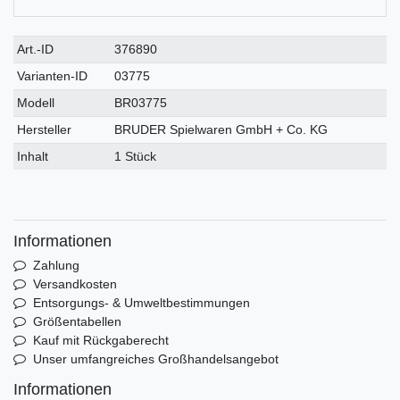
Technisches
Wert
Art.-ID
376890
Merkmal
Varianten-ID
03775
Modell
BR03775
Hersteller
BRUDER Spielwaren GmbH + Co. KG
Inhalt
1 Stück
Informationen
Zahlung
Versandkosten
Entsorgungs- & Umweltbestimmungen
Größentabellen
Kauf mit Rückgaberecht
Unser umfangreiches Großhandelsangebot
Informationen