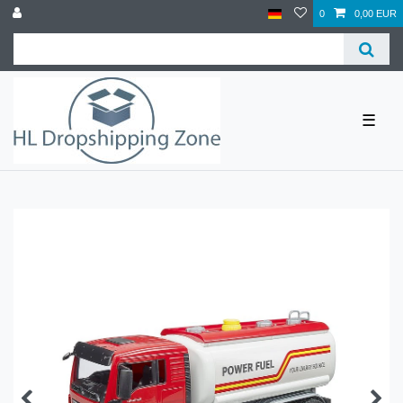
0
0,00 EUR
☰