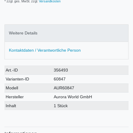
* zzgl. ges. MwSt. zzgl.
Versandkosten
Weitere Details
Kontaktdaten / Verantwortliche Person
Technisches
Wert
Art.-ID
356493
Merkmal
Varianten-ID
60847
Modell
AUR60847
Hersteller
Aurora World GmbH
Inhalt
1 Stück