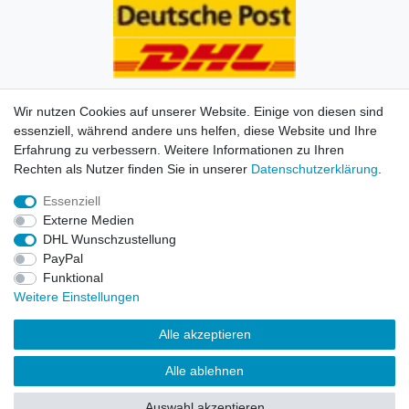
Wir nutzen Cookies auf unserer Website. Einige von diesen sind
essenziell, während andere uns helfen, diese Website und Ihre
Erfahrung zu verbessern. Weitere Informationen zu Ihren
Impressum
Daten­schutz­erklärung
AGB
Kontakt
Rechten als Nutzer finden Sie in unserer
Daten­schutz­erklärung
.
Essenziell
© Copyright 2026 | Alle Rechte vorbehalten. HL-
Externe Medien
Handelsgesellschaft mbH.
DHL Wunschzustellung
PayPal
Alle Markennamen, Warenzeichen sowie sämtliche
Funktional
Produktbilder und Beschreibungen sind Eigentum Ihrer
Weitere Einstellungen
rechtmäßigen Eigentümer und dienen hier nur der
Beschreibung.
Alle akzeptieren
Preise nur für registrierte Händler, ansonsten zeigt der
Alle ablehnen
Shop 0,00 €
Auswahl akzeptieren