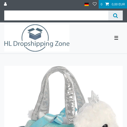
0
0,00 EUR
☰