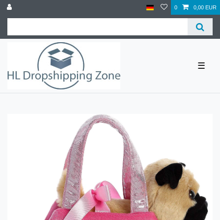
0
0,00 EUR
☰