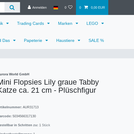
Anmelden
0
0
0,00 EUR
ik
Trading Cards
Marken
LEGO
d Das
Papeterie
Haustiere
SALE %
urora World GmbH
Mini Flopsies Lily graue Tabby
Katze ca. 21 cm - Plüschfigur
rtikelnummer:
AUR31713
arcode:
5034566317130
estellbar in Schritten zu:
1
Stück