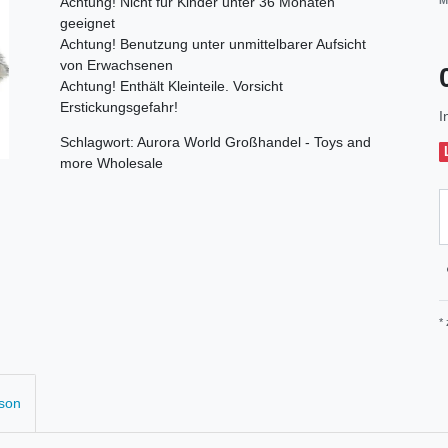
Achtung! Nicht für Kinder unter 36 Monaten
M
geeignet
Achtung! Benutzung unter unmittelbarer Aufsicht
von Erwachsenen
Achtung! Enthält Kleinteile. Vorsicht
Erstickungsgefahr!
I
Schlagwort: Aurora World Großhandel - Toys and
more Wholesale
*
rson