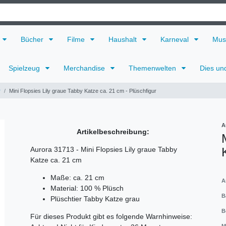
Bücher
Filme
Haushalt
Karneval
Mus
Spielzeug
Merchandise
Themenwelten
Dies un
r
Mini Flopsies Lily graue Tabby Katze ca. 21 cm - Plüschfigur
A
Artikelbeschreibung:
Aurora 31713 - Mini Flopsies Lily graue Tabby
Katze ca. 21 cm
Maße: ca. 21 cm
A
Material: 100 % Plüsch
B
Plüschtier Tabby Katze grau
B
Für dieses Produkt gibt es folgende Warnhinweise: