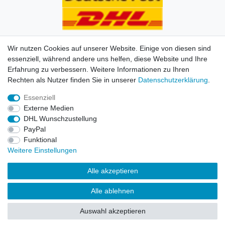
Wir nutzen Cookies auf unserer Website. Einige von diesen sind
essenziell, während andere uns helfen, diese Website und Ihre
Erfahrung zu verbessern. Weitere Informationen zu Ihren
Impressum
Daten­schutz­erklärung
AGB
Kontakt
Rechten als Nutzer finden Sie in unserer
Daten­schutz­erklärung
.
Essenziell
© Copyright 2026 | Alle Rechte vorbehalten. HL-
Externe Medien
Handelsgesellschaft mbH.
DHL Wunschzustellung
PayPal
Alle Markennamen, Warenzeichen sowie sämtliche
Funktional
Produktbilder und Beschreibungen sind Eigentum Ihrer
Weitere Einstellungen
rechtmäßigen Eigentümer und dienen hier nur der
Beschreibung.
Alle akzeptieren
Preise nur für registrierte Händler, ansonsten zeigt der
Alle ablehnen
Shop 0,00 €
Auswahl akzeptieren