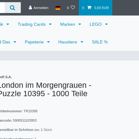
Anmelden
0
0
0,00 EUR
ik
Trading Cards
Marken
LEGO
d Das
Papeterie
Haustiere
SALE %
refl S.A.
London im Morgengrauen -
Puzzle 10395 - 1000 Teile
rtikelnummer:
TR10395
arcode:
5900511103953
estellbar in Schritten zu:
1
Stück