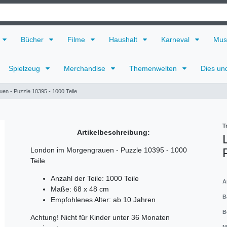
Bücher
Filme
Haushalt
Karneval
Mus
Spielzeug
Merchandise
Themenwelten
Dies un
en - Puzzle 10395 - 1000 Teile
T
Artikelbeschreibung:
London im Morgengrauen - Puzzle 10395 - 1000
Teile
Anzahl der Teile: 1000 Teile
A
Maße: 68 x 48 cm
B
Empfohlenes Alter: ab 10 Jahren
B
Achtung! Nicht für Kinder unter 36 Monaten