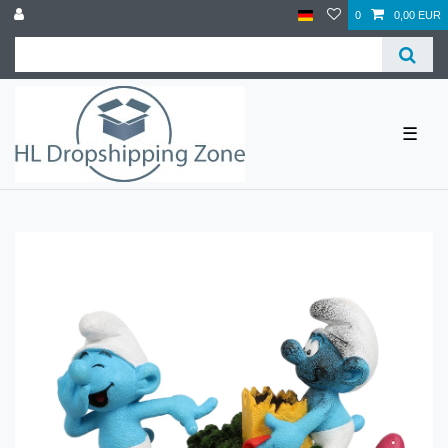
0
0,00 EUR
☰