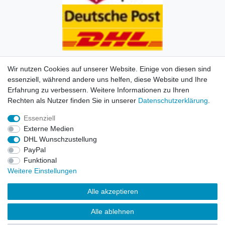
Wir nutzen Cookies auf unserer Website. Einige von diesen sind
essenziell, während andere uns helfen, diese Website und Ihre
Erfahrung zu verbessern. Weitere Informationen zu Ihren
Impressum
Daten­schutz­erklärung
AGB
Kontakt
Rechten als Nutzer finden Sie in unserer
Daten­schutz­erklärung
.
Essenziell
© Copyright 2026 | Alle Rechte vorbehalten. HL-
Externe Medien
Handelsgesellschaft mbH.
DHL Wunschzustellung
PayPal
Alle Markennamen, Warenzeichen sowie sämtliche
Funktional
Produktbilder und Beschreibungen sind Eigentum Ihrer
Weitere Einstellungen
rechtmäßigen Eigentümer und dienen hier nur der
Beschreibung.
Alle akzeptieren
Preise nur für registrierte Händler, ansonsten zeigt der
Alle ablehnen
Shop 0,00 €