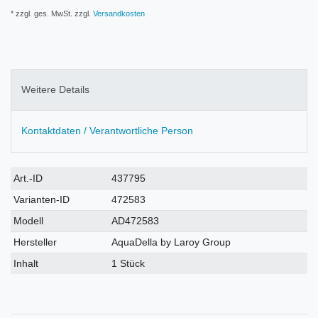
* zzgl. ges. MwSt. zzgl.
Versandkosten
Weitere Details
Kontaktdaten / Verantwortliche Person
Technisches
Wert
Art.-ID
437795
Merkmal
Varianten-ID
472583
Modell
AD472583
Hersteller
AquaDella by Laroy Group
Inhalt
1 Stück