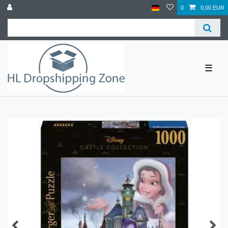
0
0,00 EUR
☰