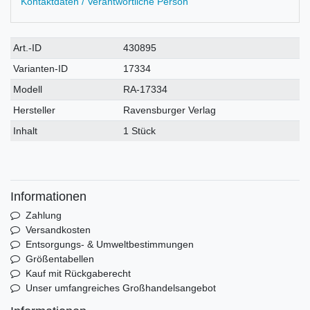
Kontaktdaten / Verantwortliche Person
Technisches
Wert
Art.-ID
430895
Merkmal
Varianten-ID
17334
Modell
RA-17334
Hersteller
Ravensburger Verlag
Inhalt
1 Stück
Informationen
Zahlung
Versandkosten
Entsorgungs- & Umweltbestimmungen
Größentabellen
Kauf mit Rückgaberecht
Unser umfangreiches Großhandelsangebot